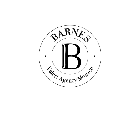
Découvrir ce bien
Exclusivité
Appartement
Réf. : V1390-2C
CARRE D'OR - 6/7 PIÈCES DE GRAND
STANDING
584
m²
3
chambres
2
salles de bain
Prix sur demande