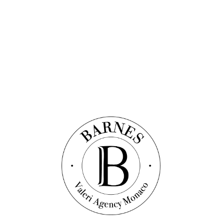
5+
salles de bain
Prix sur demande
Découvrir ce bien
Villa
Réf. : LS103
SEYCHELLES - LUXUEUSE VILLA AVEC VUE
MER
5
chambres
5+
salles de bain
Prix sur demande
Filtres
L’actualité de BARNES Valeri Agency en avant-
première !
Chaque mois, découvrez une sélection de biens exclusifs et off
market, et de nombreux articles sur l’actualité, les tendances et nos
études du marché immobilier.