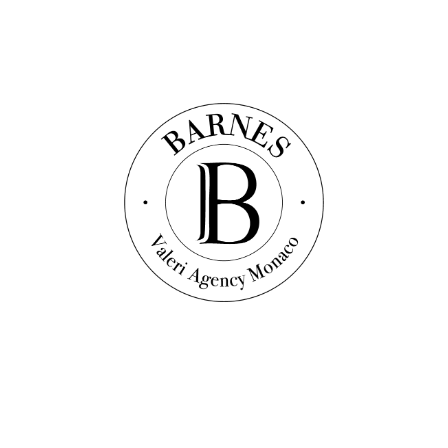
Découvrir ce bien
Vidéo
Appartement
Réf. : V1672
CHÂTEAU PERIGORD I - LUXUEUX 4 PIÈCES
MEUBLÉ
177
m²
3
chambres
3
salles de bain
10 800 000 €