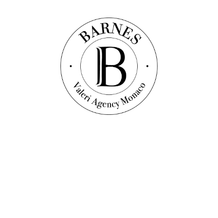
44
m²
Studio
1
salle de bains
2 250 000 €
Découvrir ce bien
Appartement
Réf. : V1700