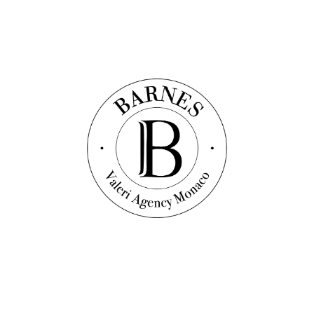
CARRE D'OR - STUDIO REZ-DE-JARDIN AVEC
TERRASSE - CALME
49
m²
Studio
1
salle de bains
1 890 000 €