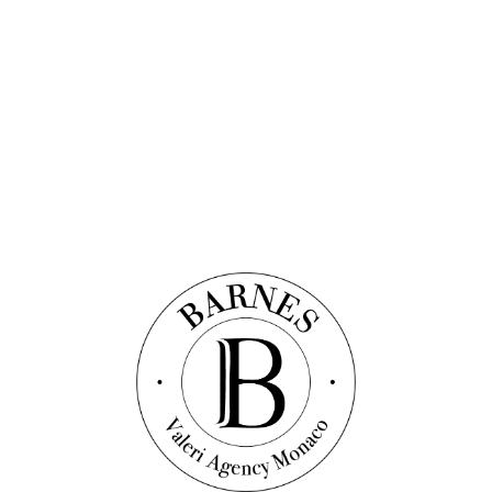
Découvrir ce bien
Exclusivité
Villa
Réf. : VF1482
CAP MARTIN - VILLA CONTEMPORAINE -
SECTEUR PRISÉ
300
m²
5+
chambres
5+
salles de bain
4 790 000 €