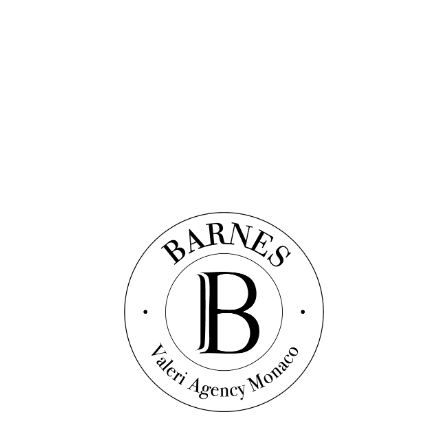
Appartement
Réf. : B1048
MILAN - PALAZZO BONACOSSA -
APPARTEMENT
175
m²
2
chambres
2
salles de bain
Prix sur demande