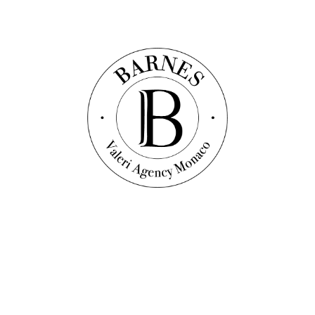
Découvrir ce bien
Vidéo
Appartement
Réf. : V1027
VILLA DE ROME - Appartement de maître - Vue
mer
450
m²
3
chambres
3
salles de bain
Prix sur demande