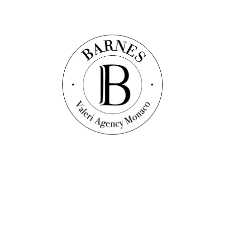
Découvrir ce bien
Vidéo
Appartement
Réf. : V1027
VILLA DE ROME - Appartement de maître - Vue
mer
450
m²
3
chambres
3
salles de bain
Prix sur demande