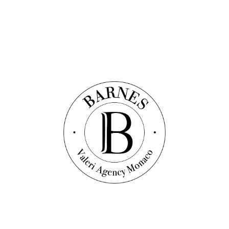
Офис
Ref. : L1655
КАРРЕ Д'ОР — ПРИНЦ ДЕ ГАЛЛЕС — ОФИС
В АРЕНДУ
14
sqm
Офис
1 700 €