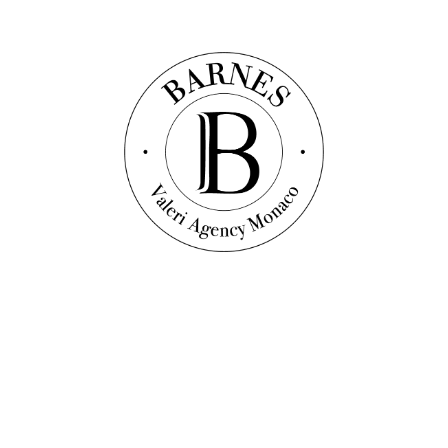
2
bathrooms
1 995 000 €
Discover this property
Building plot
Ref. : VF1576
ВИЛЬФРАНШ-СЮР-МЕР - ЗЕМЛЯ -