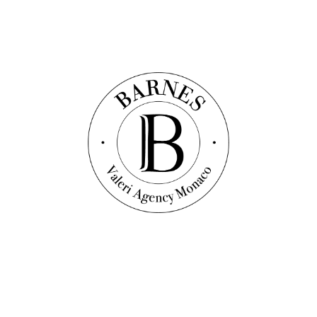
Discover this property
Vidéo
Квартира
Ref. : V1027
VILLA DE ROME - ВЕЛИКОЛЕПНАЯ
КВАРТИРА - ВИД НА МОРЕ
450
sqm
3
bedrooms
3
bathrooms
Price on request