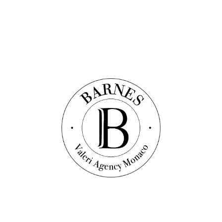
Vidéo
Квартира
Ref. : V1663
MARETERRA - LE RENZO - 4-КОМНАТНАЯ
КВАРТИРА С ВИДОМ НА МОРЕ И
ПРИСТАНЬ ДЛЯ ЯХТ
679
sqm
3
bedrooms
3
bathrooms
Price on request