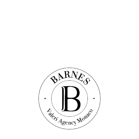
Discover this property
Квартира
Ref. : V1722
LA ROUSSE - ANNONCIADE - СТУДИЯ НА
ВЫСОКОМ ЭТАЖЕ
31
sqm
1-комнатная квартира
1
bathroom
1 650 000 €