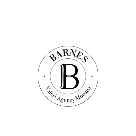
Discover this property
Vidéo
Квартира
Ref. : V1356
ФОНВЬЕЙ - КИКЛАДЫ - КВАРТИРА С 4