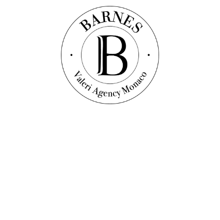
Discover this property
Vidéo
Виллa
Ref. : VF1530
Продажа Saint-Jean-Cap-Ferrat Виллa / больше 5
комнат
440
sqm
4
bedrooms
4
bathrooms
15 000 000 €