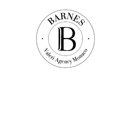
Contatto
+377 92 16 16 32
WhatsApp
Seguici sui social network
Impostazioni
Lingua
Français
English
Italiano
русский
Comprare a Monaco