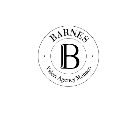
Discover this property
Квартира
Ref. : V1714
LA ROUSSE - CALYPSO - КВАРТИРА НА 3
КОМНАТЫ
92
sqm