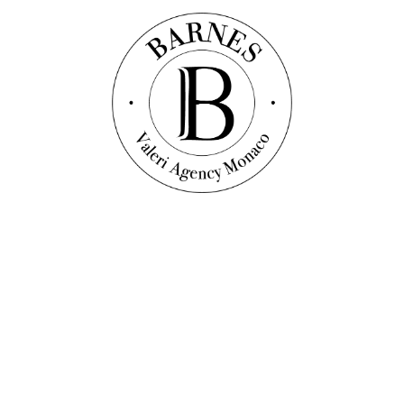
Scopri questa proprietà
Vidéo
Appartamento
Rif. : V1480-1
GRANDE LARGE- BIL0CALE RINNOVATE E
ARREDATE
62
m²
1
camera
2
bagni
3 490 000 €
Tutte le nostre proprietà in vendita
La nostra selezione di immobili preferiti
Scopri la nostra selezione dei preferiti attuali tra i nostri immobili in
vendita.