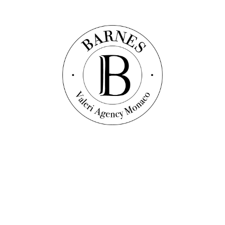
Scopri questa proprietà
Ville
Rif. : B1011
GOLFO DI SAINT TROPEZ - DOMINIO
PRIVATO - VISTA MARE
400
m²
5
camere
5
bagni
8 000 000 €
Anteprima dell'Agenzia BARNES Valeri!
Ogni mese, scoprite una selezione di immobili esclusivi e fuori
mercato, oltre a numerosi articoli sulle ultime novità, le tendenze e i
nostri studi sul mercato immobiliare.