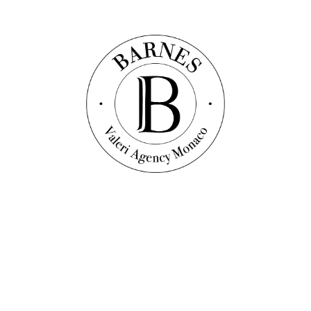
40
m²
1
camera
1
bagno
1 910 000 €
Scopri questa proprietà