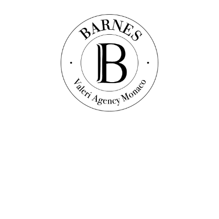
Scopri questa proprietà
Appartamento
Rif. : V1722
LA ROUSSE - ANNONCIADE - STUDIO SU UN
PIANO ALTO
31
m²
Monolocale
1
bagno
1 650 000 €