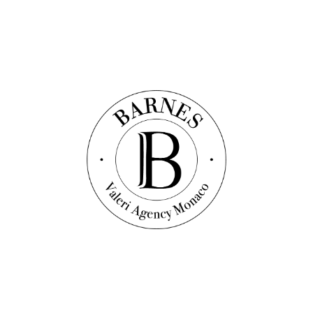
Scopri questa proprietà
Appartamento
Rif. : VF1560
CAP D'AIL - SPAZIOSO APPARTAMENTO -
ULTIMO PIANO CON GIARDINO
146
m²